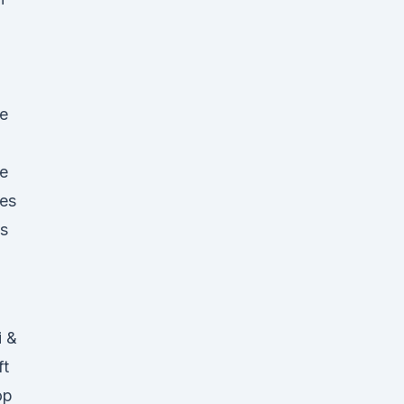
me
ie
nes
es
i &
ft
op