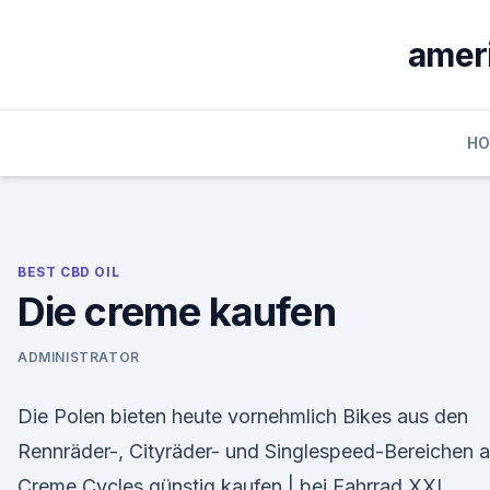
Skip
to
ameri
content
H
BEST CBD OIL
Die creme kaufen
ADMINISTRATOR
Die Polen bieten heute vornehmlich Bikes aus den
Rennräder-, Cityräder- und Singlespeed-Bereichen a
Creme Cycles günstig kaufen | bei Fahrrad XXL