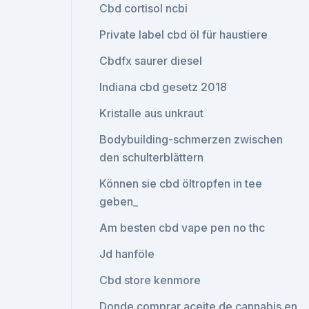
Cbd cortisol ncbi
Private label cbd öl für haustiere
Cbdfx saurer diesel
Indiana cbd gesetz 2018
Kristalle aus unkraut
Bodybuilding-schmerzen zwischen
den schulterblättern
Können sie cbd öltropfen in tee
geben_
Am besten cbd vape pen no thc
Jd hanföle
Cbd store kenmore
Donde comprar aceite de cannabis en