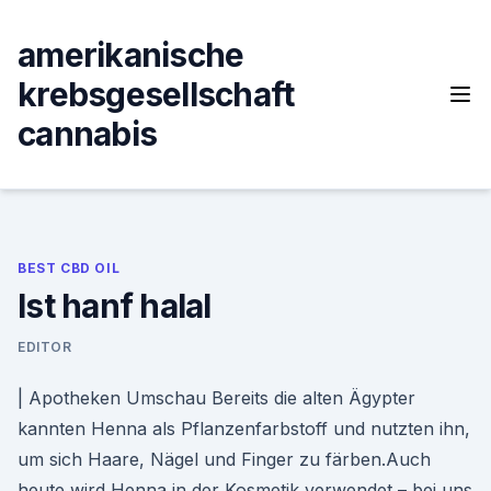
Skip
to
amerikanische
content
krebsgesellschaft
cannabis
BEST CBD OIL
Ist hanf halal
EDITOR
| Apotheken Umschau Bereits die alten Ägypter
kannten Henna als Pflanzenfarbstoff und nutzten ihn,
um sich Haare, Nägel und Finger zu färben.Auch
heute wird Henna in der Kosmetik verwendet – bei uns