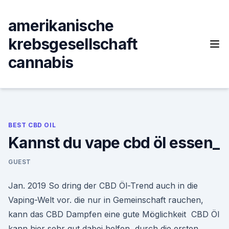
Skip
to
amerikanische
content
krebsgesellschaft
cannabis
BEST CBD OIL
Kannst du vape cbd öl essen_
GUEST
Jan. 2019 So dring der CBD Öl-Trend auch in die
Vaping-Welt vor. die nur in Gemeinschaft rauchen,
kann das CBD Dampfen eine gute Möglichkeit CBD Öl
kann hier sehr gut dabei helfen, durch die ersten