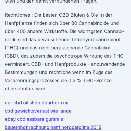
Ölen und den damit verbundenen Fragen.
Rechtliches : Die besten CBD Blüten & Öle In der
Hanf­pflanze find­en sich über 80 Cannabi­noide und
über 400 andere Wirk­stoffe. Die wichtig­sten Cannabi­
noide sind das berauschende Tetrahy­dro­cannabi­nol
(THC) und das nicht berauschende Cannabid­i­ol
(CBD), das zudem die psy­chotrope Wirkung des THC
ver­min­dert. CBD- und Hanfprodukte - anzuwendende
Bestimmungen und rechtliche wenn im Zuge des
Verbrennungsprozesses die 0,3 % THC-Grenze
überschritten wird.
der cbd oil shop dearborn mi
cbd gewichtsverlust wie lange
ebay cbd essbare gummis
bauernhof rechnung hanf nordcarolina 2018