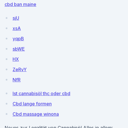
cbd ban maine
sjU
xsA
yqpB
sbWE
HX
ZeRvY
NfR
Ist cannabisöl thc oder cbd
Cbd lange formen
Cbd massage winona
Neues zur Legalität von Cannabisöl Alles in allem: