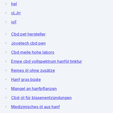
heI
cLJrr
ioF
Cbd pet hersteller
Joyetech cbd pen
Cbd meile hohe labors
Empe cbd vollspektrum hanföl tinktur
Reines öl ohne zusätze
Hanf gras büste
Mangel an hanfpflanzen
Cbd-öl für blasenentzündungen
Medizinisches öl aus hanf