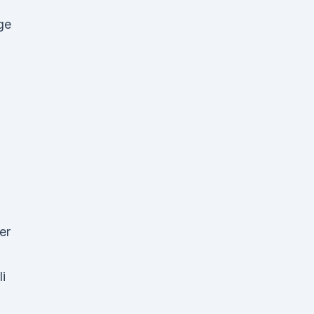
ge
er
d
i