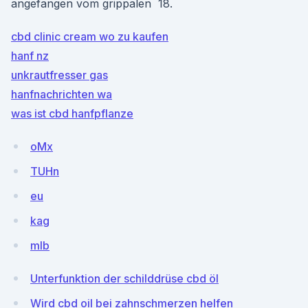
angefangen vom grippalen 18.
cbd clinic cream wo zu kaufen
hanf nz
unkrautfresser gas
hanfnachrichten wa
was ist cbd hanfpflanze
oMx
TUHn
eu
kag
mlb
Unterfunktion der schilddrüse cbd öl
Wird cbd oil bei zahnschmerzen helfen