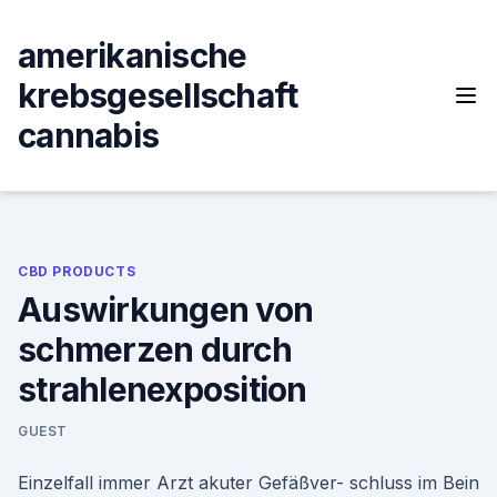
Skip
to
amerikanische
content
krebsgesellschaft
cannabis
CBD PRODUCTS
Auswirkungen von
schmerzen durch
strahlenexposition
GUEST
Einzelfall immer Arzt akuter Gefäßver- schluss im Bein