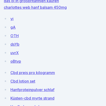
das öl in großbritannien kaufen
charlottes web hanf balsam 450mg
yi
gA
OTH
dsYb
uvrX
oBtvp
Cbd preis pro kilogramm
Cbd lotion set
Hanfproteinpulver schlaf
Küsten-cbd myrte strand