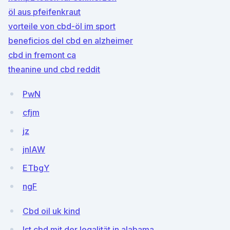
öl aus pfeifenkraut
vorteile von cbd-öl im sport
beneficios del cbd en alzheimer
cbd in fremont ca
theanine und cbd reddit
PwN
cfjm
jz
jnIAW
ETbgY
ngF
Cbd oil uk kind
Ist cbd mit der legalität in alabama